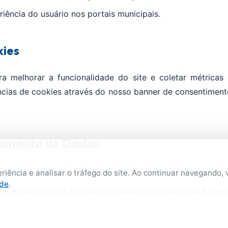
iência do usuário nos portais municipais.
kies
ra melhorar a funcionalidade do site e coletar métrica
ncias de cookies através do nosso banner de consentiment
hamento de Dados
eus dados pessoais. O compartilhamento ocorre apenas:
riência e analisar o tráfego do site. Ao continuar navegando, 
ade
.
s da administração pública, quando necessário para a exe
 judicial ou requisição de autoridades competentes.