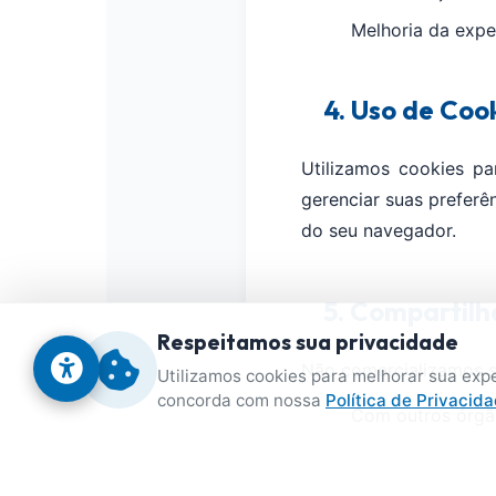
Melhoria da exper
4. Uso de Coo
Utilizamos cookies pa
gerenciar suas preferê
do seu navegador.
5. Compartil
Respeitamos sua privacidade
Não comercializamos s
Utilizamos cookies para melhorar sua expe
concorda com nossa
Política de Privacid
Com outros órgão
Por determinação